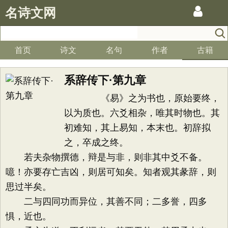
名诗文网
首页
诗文
名句
作者
古籍
系辞传下·第九章
《易》之为书也，原始要终，
以为质也。六爻相杂，唯其时物也。其
初难知，其上易知，本末也。初辞拟
之，卒成之终。
若夫杂物撰德，辩是与非，则非其中爻不备。
噫！亦要存亡吉凶，则居可知矣。知者观其彖辞，则
思过半矣。
二与四同功而异位，其善不同；二多誉，四多
惧，近也。